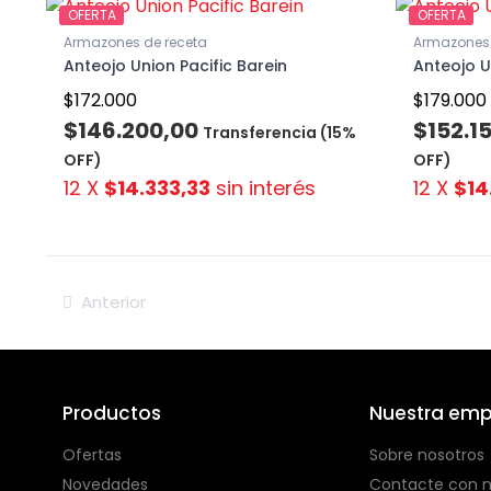
OFERTA
OFERTA
Armazones de receta
Armazones 
Anteojo Union Pacific Barein
Anteojo U
$172.000
$179.000
$146.200,00
$152.1
Transferencia (15%
OFF)
OFF)
12 X
$14.333,33
sin interés
12 X
$14
Anterior
Productos
Nuestra emp
Ofertas
Sobre nosotros
Novedades
Contacte con n