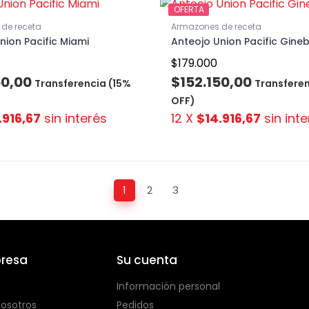
OFERTA
de receta
Armazones de receta
nion Pacific Miami
Anteojo Union Pacific Gine
$179.000
50,00
$152.150,00
Transferencia (15%
Transferen
OFF)
.916,67
sin interés
12 X
$14.916,67
sin inte
1
2
3
resa
Su cuenta
Información personal
osotros
Pedidos