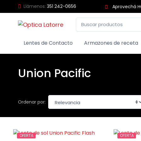
Llámenos:
351 242-0656
Aprovechá HO
Lentes de Contacto
Armazones de receta
Union Pacific
Ordenar por:
OFERTA
OFERTA