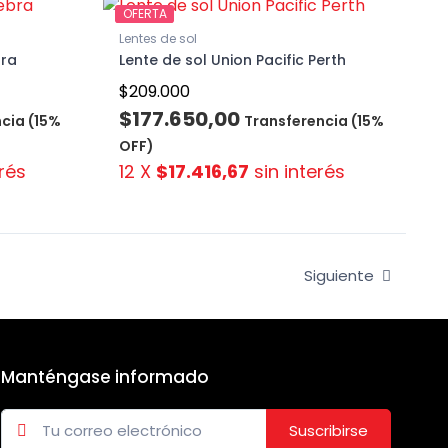
OFERTA
Lentes de sol
bra
Lente de sol Union Pacific Perth
$209.000
$177.650,00
cia (15%
Transferencia (15%
OFF)
rés
12 X
$17.416,67
sin interés
Siguiente
Manténgase informado
Suscribirse